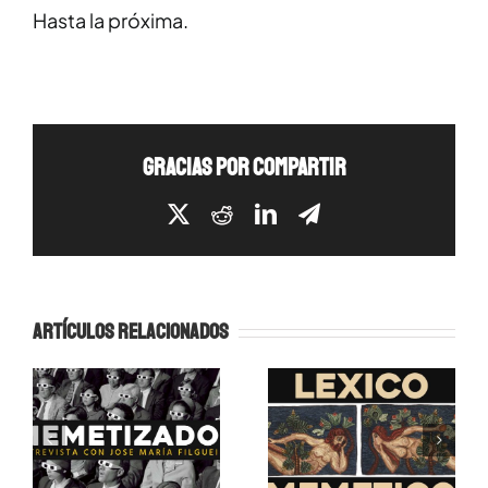
Hasta la próxima.
GRACIAS POR COMPARTIR
X
Reddit
LinkedIn
Telegram
Artículos relacionados
Léxico
Memetizados:
Memético:
Entrevista con
Manual para
Jose Mª
mentes