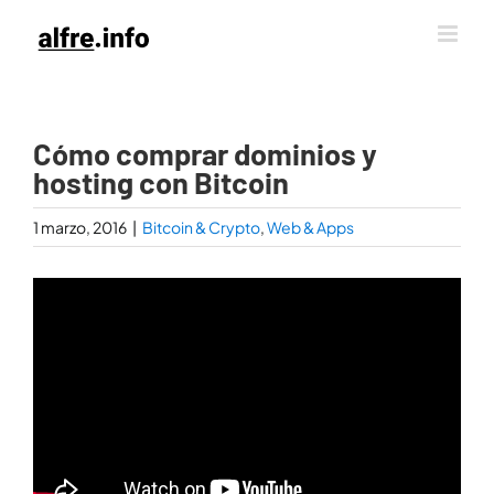
Saltar
al
contenido
Cómo comprar dominios y
hosting con Bitcoin
1 marzo, 2016
|
Bitcoin & Crypto
,
Web & Apps