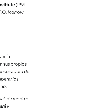
nstitute
(1991 –
T.O. Morrow
venía
ún sus propios
 inspiradora de
uperar los
ano.
ial, de moda o
ará y