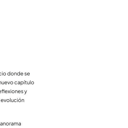
cio donde se
 nuevo capítulo
eflexiones y
a evolución
 panorama