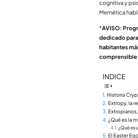
cognitiva y ps
Memética habla 
*
AVISO:
Progr
dedicado para
habitantes má
comprensible 
INDICE
Historia Cry
Extropy, la 
Extropianos,
¿Qué es la 
¿Qué es 
El Easter Eg