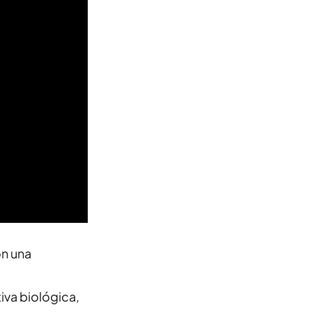
on una
va biológica,