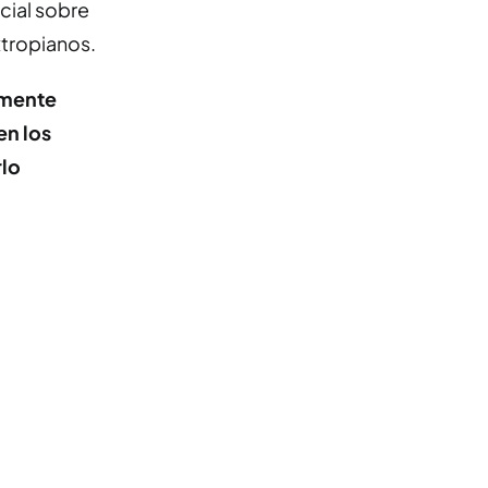
cial sobre
xtropianos.
lmente
en los
rlo