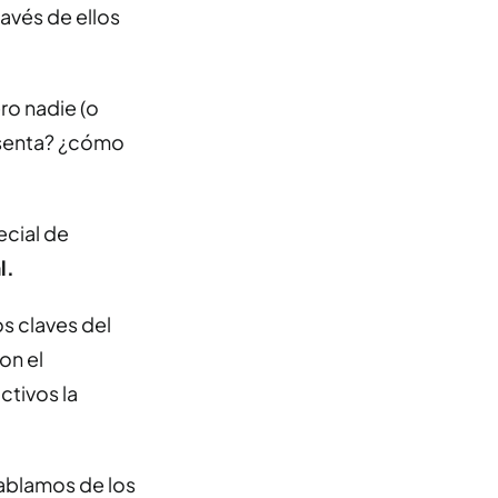
ravés de ellos
ro nadie (o
esenta? ¿cómo
ecial de
l.
os claves del
on el
ctivos la
hablamos de los