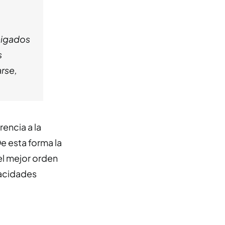
aigados
s
arse,
encia a la
e esta forma la
el mejor orden
pacidades