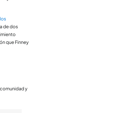
los
ta de dos
vimiento
ión que Finney
a comunidad y