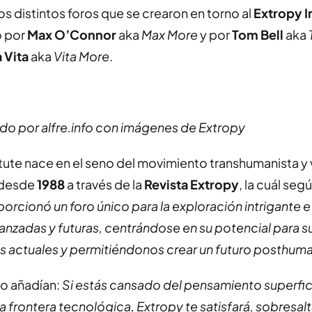
os distintos foros que se crearon en torno al
Extropy I
o por
Max O’Connor
aka
Max More
y por
Tom Bell
aka
 Vita
aka
Vita More
.
ado por alfre.info con imágenes de Extropy
itute nace en el seno del movimiento transhumanista y 
 desde
1988
a través de la
Revista Extropy
, la cuál seg
orcionó un foro único para la exploración intrigante e
anzadas y futuras, centrándose en su potencial para s
s actuales y permitiéndonos crear un futuro posthum
o añadían:
Si estás cansado del pensamiento superfic
la frontera tecnológica, Extropy te satisfará, sobresalt