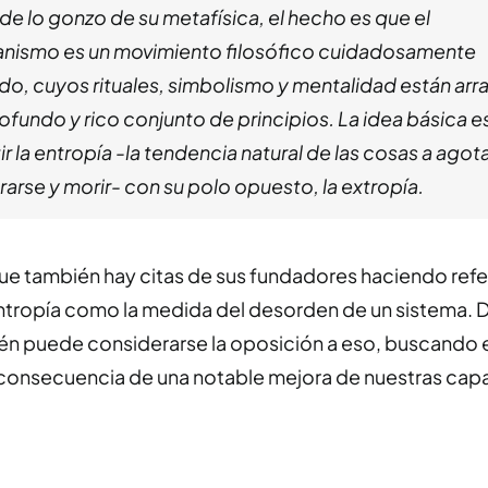
de lo gonzo de su metafísica, el hecho es que el
anismo es un movimiento filosófico cuidadosamente
do, cuyos rituales, simbolismo y mentalidad están arr
ofundo y rico conjunto de principios. La idea básica e
 la entropía -la tendencia natural de las cosas a agot
arse y morir- con su polo opuesto, la extropía.
que también hay citas de sus fundadores haciendo refer
tropía como la medida del desorden de un sistema. D
én puede considerarse la oposición a eso, buscando 
consecuencia de una notable mejora de nuestras ca