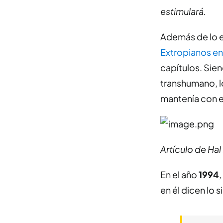
estimulará.
Además de lo 
Extropianos e
capítulos. Sie
transhumano, lo
mantenía con e
Artículo de Hal
En el año
1994
,
en él dicen lo s