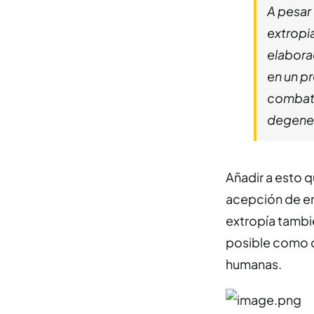
A pesar 
extropi
elabora
en un pr
combatir
degener
Añadir a esto 
acepción de en
extropía tambi
posible como 
humanas.