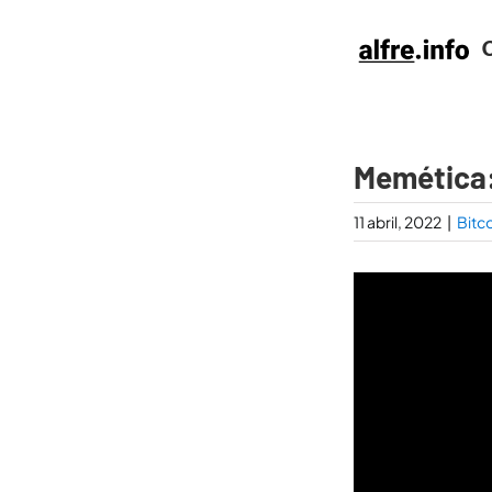
Saltar
al
contenido
Memética: 
11 abril, 2022
|
Bitc