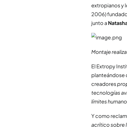
extropianos y l
2006) fundad
junto a
Natasha
Montaje realiz
El Extropy Inst
planteándose
creadores
prop
tecnologías av
límites humano
Y como reclam
acrítico sobre 