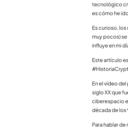
tecnológico cri
es cómo he ido
Es curioso, lo
muy pocos) se
influye en mi dí
Este artículo e
#HistoriaCrypt
En el vídeo del
siglo XX que f
ciberespacio e
década de los 
Para hablar de