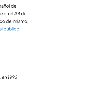
pañol del
de en el #8 de
ico del mismo,
al público
 en 1992.