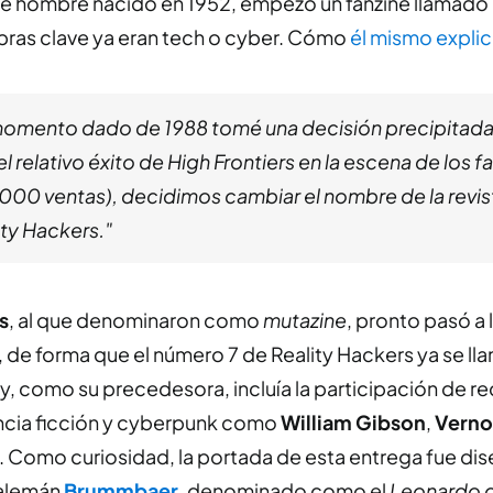
ste hombre nacido en 1952, empezó un fanzine llamado
bras clave ya eran tech o cyber. Cómo
él mismo explic
momento dado de 1988 tomé una decisión precipitada
l relativo éxito de High Frontiers en la escena de los f
.000 ventas), decidimos cambiar el nombre de la revist
ity Hackers."
s
, al que denominaron como
mutazine
, pronto pasó a 
, de forma que el número 7 de Reality Hackers ya se l
como su precedesora, incluía la participación de r
ncia ficción y cyberpunk como
William Gibson
,
Verno
. Como curiosidad, la portada de esta entrega fue dis
 alemán
Brummbaer
, denominado como el
Leonardo d