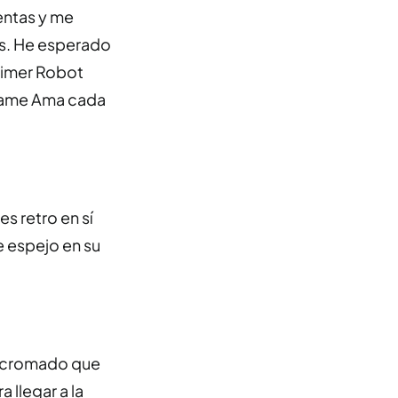
entas y me
as. He esperado
rimer Robot
lámame Ama cada
es retro en sí
 espejo en su
fo cromado que
 llegar a la