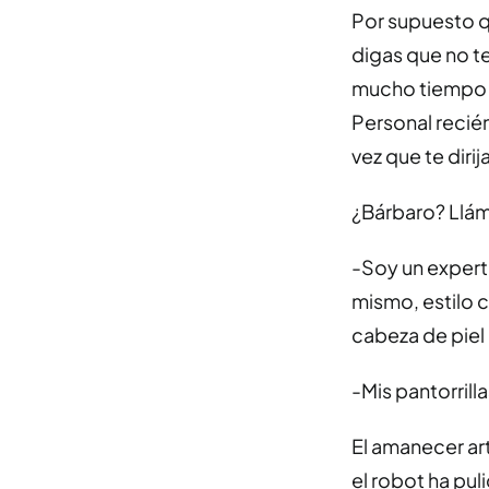
Por supuesto 
digas que no t
mucho tiempo 
Personal recién
vez que te dirij
¿Bárbaro? Llám
-Soy un experto
mismo, estilo 
cabeza de piel l
-Mis pantorrilla
El amanecer art
el robot ha puli