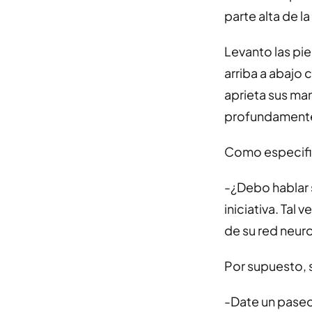
parte alta de l
Levanto las pie
arriba a abajo 
aprieta sus ma
profundamen
Como especifiq
-¿Debo hablar 
iniciativa. Tal
de su red neuro
Por supuesto, s
-Date un paseo,