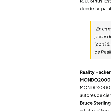
R.U. Sirius
. E
donde las pala
"En un 
pesar de
(con 18
de Real
Reality Hacker
MONDO2000
MONDO2000 y, 
autores de cie
Bruce Sterling
artista gráfico