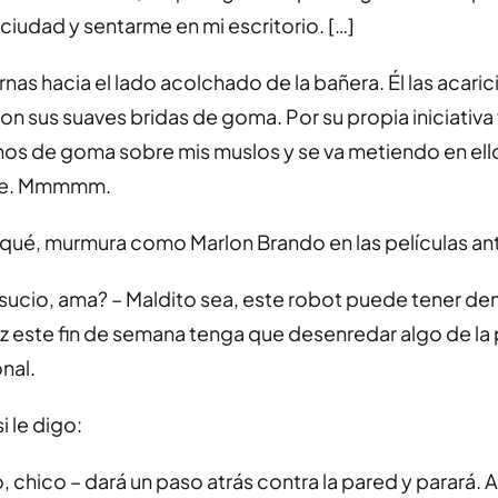
a ciudad y sentarme en mi escritorio. […]
rnas hacia el lado acolchado de la bañera. Él las acaric
con sus suaves bridas de goma. Por su propia iniciativa
nos de goma sobre mis muslos y se va metiendo en e
te. Mmmmm.
ué, murmura como Marlon Brando en las películas an
sucio, ama? – Maldito sea, este robot puede tener d
 vez este fin de semana tenga que desenredar algo de 
nal.
i le digo:
 chico – dará un paso atrás contra la pared y parará. A