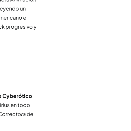
leyendo un
americano e
ck progresivo y
o Cyberótico
rius en todo
Correctora de