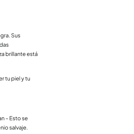
gra. Sus
odas
a brillante está
 tu piel y tu
n – Esto se
nio salvaje.