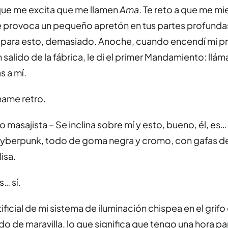
que me excita que me llamen
Ama
. Te reto a que me mi
e provoca un pequeño apretón en tus partes profund
para esto, demasiado. Anoche, cuando encendí mi p
 salido de la fábrica, le di el primer Mandamiento: l
as a mí.
ame retro.
 masajista – Se inclina sobre mí y esto, bueno, él, es… 
cyberpunk, todo de goma negra y cromo, con gafas de
isa.
s… sí.
ificial de mi sistema de iluminación chispea en el gri
do de maravilla, lo que significa que tengo una hora para