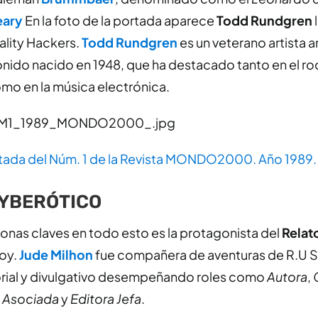
eary
En la foto de la portada aparece
Todd Rundgren
ality Hackers.
Todd Rundgren
es un veterano artista 
onido nacido en 1948, que ha destacado tanto en el ro
mo en la música electrónica.
tada del Núm. 1 de la Revista MONDO2000. Año 1989.
CYBERÓTICO
sonas claves en todo esto es la protagonista del
Relat
hoy.
Jude Milhon
fue compañera de aventuras de R.U Si
torial y divulgativo desempeñando roles como
Autora
,
a Asociada
y
Editora Jefa
.