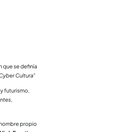
n que se definía
a Cyber Cultura”
y futurismo,
entes
,
n nombre propio