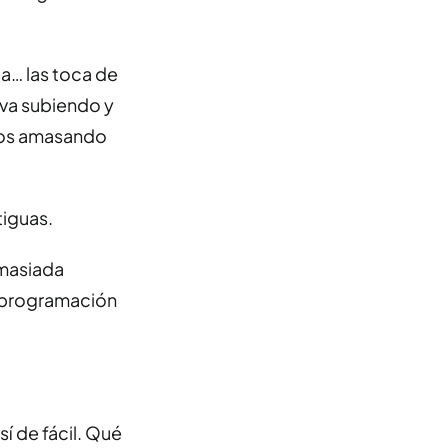
ia… las toca de
 va subiendo y
llos amasando
tiguas.
emasiada
la programación
sí de fácil. Qué