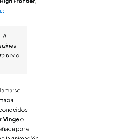
High Frontier
,
a:
. A
anzines
a por el
llamarse
lamaba
econocidos
r Vinge
o
eñada por el
e la Animación