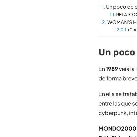
Un poco de c
RELATO 
WOMAN’S 
(Com
Un poco 
En
1989
veía la
de forma breve
En ella se tra
entre las que se
cyberpunk, intel
MONDO2000