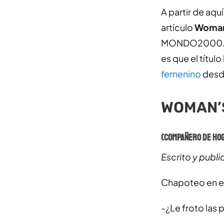
A partir de aqu
artículo
Woman
MONDO2000. El 
es que el títul
femenino
desde
WOMAN’
(Compañero de Hog
Escrito y publ
Chapoteo en el
-¿Le froto las 