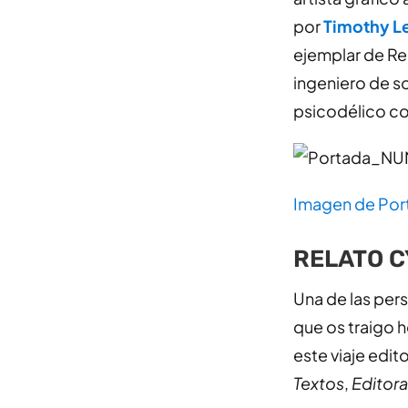
por
Timothy L
ejemplar de Re
ingeniero de s
psicodélico co
Imagen de Por
RELATO 
Una de las per
que os traigo 
este viaje edi
Textos
,
Editor